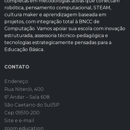
completas em metodologias ativas que conectam
robótica, pensamento computacional, STEAM,
cultura maker e aprendizagem baseada em
projetos, com integração total à BNCC de
Computação. Vamos apoiar sua escola com inovação
estruturada, assessoria técnico-pedagógica e
tecnologias estrategicamente pensadas para a
Educação Básica.
CONTATO
Endereço
Rua Niterói, 400
6º Andar – Sala 608
São Caetano do Sul/SP
Cep 09510-200
Site e e-mail
zoom.education