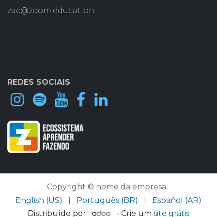
zac@zoom.education
REDES SOCIAIS
Copyright © nome da empresa
English (US)
|
Português (BR)
|
Español (AR)
Distribuído por
- Crie um
site grátis