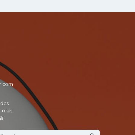
E INOVAÇÃO
ZMAKER LAB
Blog
ir com
 dos
o mais
🚀