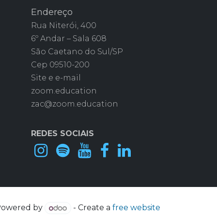
Endereço
Rua Niterói, 400
6º Andar – Sala 608
São Caetano do Sul/SP
Cep 09510-200
Site e e-mail
zoom.education
zac@zoom.education
REDES SOCIAIS
Powered by
- Create a
free website