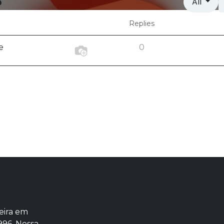
p
All
Replies
e
0
eira em
996. Nossa