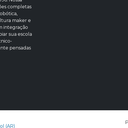
ões completas
obótica,
ltura maker e
m integração
iar sua escola
cnico-
ente pensadas
ol (AR)