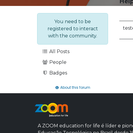
Hel
You need to be
test
registered to interact
with the community.
All Posts
People
Badges
About this forum
A ZOOM education for life é líder e pion
Educação Tecnológica no Brasil desde 1