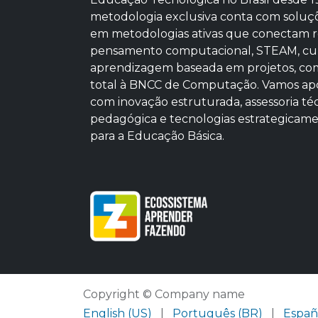
metodologia exclusiva conta com soluç
em metodologias ativas que conectam r
pensamento computacional, STEAM, cu
aprendizagem baseada em projetos, co
total à BNCC de Computação. Vamos apo
com inovação estruturada, assessoria té
pedagógica e tecnologias estrategicam
para a Educação Básica.
Copyright © Company name
English (US)
|
Português (BR)
|
Españ