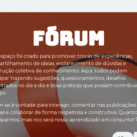
M SOMOS
JORNADA Z
ENGENHOTECA
CLUBE D
FÓRUM
espaço foi criado para promover trocas de experiências,
rtilhamento de ideias, esclarecimento de dúvidas e
rução coletiva de conhecimento. Aqui, todos podem
cipar trazendo sugestões, questionamentos, desafios
trados no dia a dia e boas práticas que possam contribu
po.
m-se à vontade para interagir, comentar nas publicações
as e colaborar de forma respeitosa e construtiva. Quant
ciparmos, mais rico será nosso aprendizado em conjunto! 