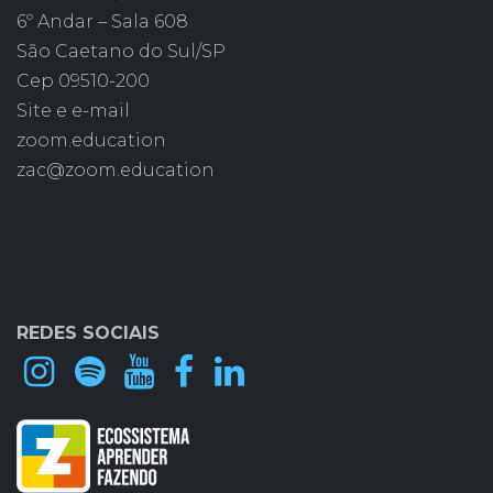
6º Andar – Sala 608
São Caetano do Sul/SP
Cep 09510-200
Site e e-mail
zoom.education
zac@zoom.education
REDES SOCIAIS