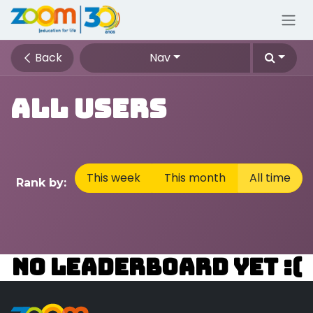
Skip to Content
Back
Nav
All Users
This week
This month
All time
Rank by:
No Leaderboard Yet :(