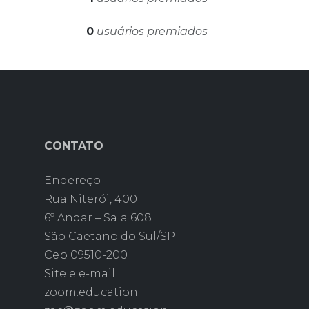
0
usuários premiados
CONTATO
Endereço
Rua Niterói, 400
6º Andar – Sala 608
São Caetano do Sul/SP
Cep 09510-200
Site e e-mail
zoom.education