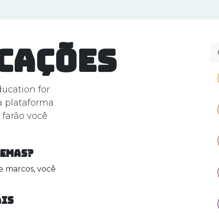
 SOMOS
JORNADA Z
ENGENHOTECA
CLUBE DE
cações
cation for
a plataforma
 farão você
lemas?
e marcos, você
ais