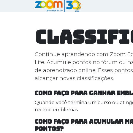
Pular para o conteúdo
HOME
QUEM
Classifi
Continue aprendendo com Zoom Edu
Life. Acumule pontos no fórum ou n
de aprendizado online. Esses pontos
alcançar novas classificações.
Como faço para ganhar emb
Quando você termina um curso ou ating
recebe emblemas.
Como faço para acumular m
pontos?