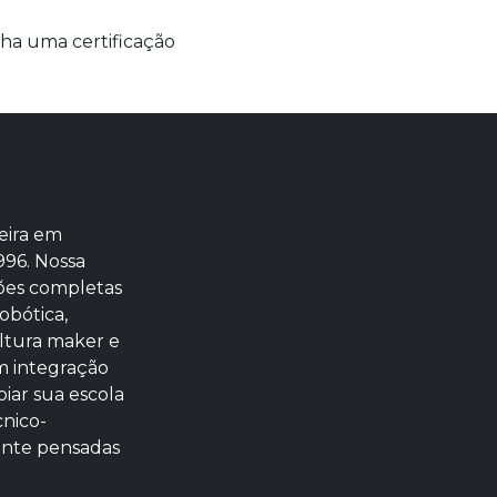
a uma certificação
eira em
996. Nossa
ões completas
obótica,
ltura maker e
m integração
iar sua escola
cnico-
ente pensadas