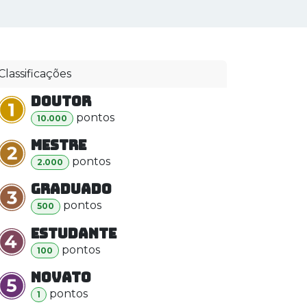
 INOVAÇÃO
ZMAKER LAB
BLOG
Classificações
Doutor
ponto
s
10.000
Mestre
ponto
s
2.000
Graduado
ponto
s
500
Estudante
ponto
s
100
Novato
ponto
s
1