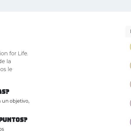
M SOMOS
JORNADA Z
ENGENHOTECA
CLUBE D
n for Life.
de la
os le
as?
un objetivo,
 puntos?
os