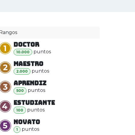
E INOVAÇÃO
ZMAKER LAB
Blog
Rangos
Doctor
punto
s
10.000
Maestro
punto
s
2.000
Aprendiz
punto
s
500
Estudiante
punto
s
100
Novato
punto
s
1