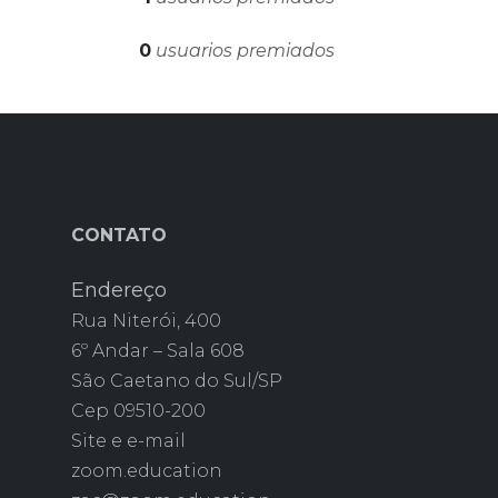
0
usuarios premiados
CONTATO
Endereço
Rua Niterói, 400
6º Andar – Sala 608
São Caetano do Sul/SP
Cep 09510-200
Site e e-mail
zoom.education