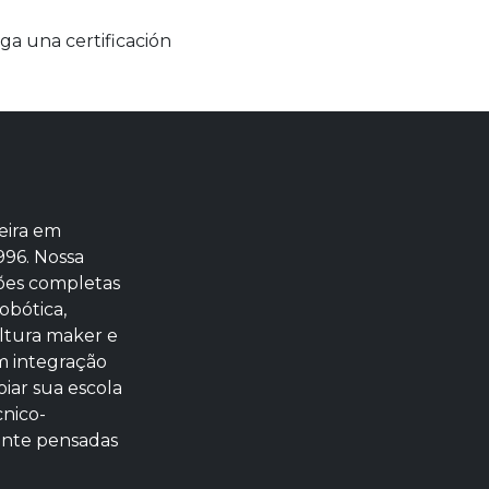
a una certificación
eira em
996. Nossa
ões completas
obótica,
ltura maker e
m integração
iar sua escola
cnico-
ente pensadas